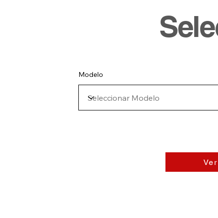
Sel
Modelo
Ver