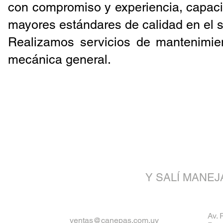
con compromiso y experiencia, capaci
mayores estándares de calidad en el s
Realizamos servicios de mantenimie
mecánica general.
¡Vení a 
Y SALÍ MANE
Av. 
ventas@canepas.com.uy