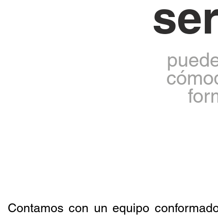
ser
puede
cómo
for
sol
Contamos con un equipo conformado p