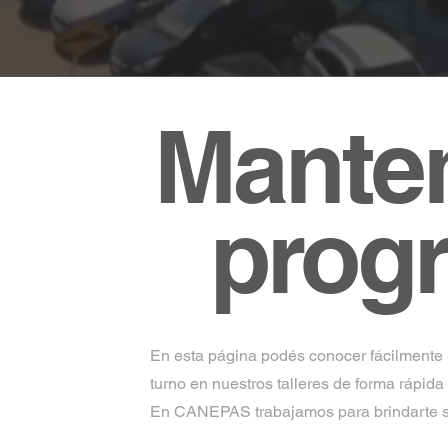
Mante
prog
En esta página podés conocer fácilmente e
turno en nuestros talleres de forma rápid
En CANEPAS trabajamos para brindarte so