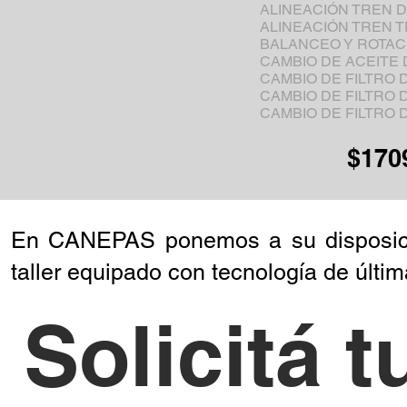
ALINEACIÓN TREN 
ALINEACIÓN TREN 
BALANCEO Y ROTAC
CAMBIO DE ACEITE
CAMBIO DE FILTRO 
CAMBIO DE FILTRO 
CAMBIO DE FILTRO D
$170
En CANEPAS ponemos a su disposici
taller equipado con tecnología de últi
Solicitá t